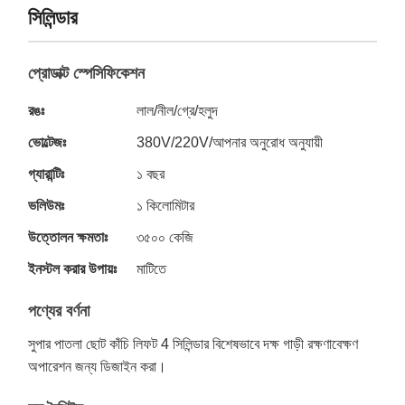
সিলিন্ডার
প্রোডাক্ট স্পেসিফিকেশন
রঙঃ
লাল/নীল/গ্রে/হলুদ
ভোল্টেজঃ
380V/220V/আপনার অনুরোধ অনুযায়ী
গ্যারান্টিঃ
১ বছর
ভলিউমঃ
১ কিলোমিটার
উত্তোলন ক্ষমতাঃ
৩৫০০ কেজি
ইনস্টল করার উপায়ঃ
মাটিতে
পণ্যের বর্ণনা
সুপার পাতলা ছোট কাঁচি লিফট 4 সিলিন্ডার বিশেষভাবে দক্ষ গাড়ী রক্ষণাবেক্ষণ
অপারেশন জন্য ডিজাইন করা।