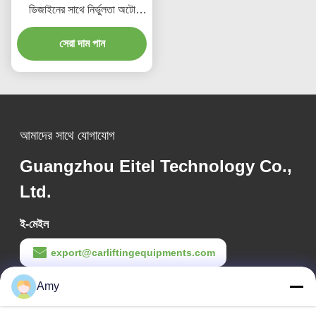
ডিজাইনের সাথে নির্ভুলতা অটো
সারিবদ্ধতা লিফট 380V/220V
সেরা দাম পান
আমাদের সাথে যোগাযোগ
Guangzhou Eitel Technology Co.,
Ltd.
ই-মেইল
export@carliftingequipments.com
Amy
কাজের সময়
09:00-18:00