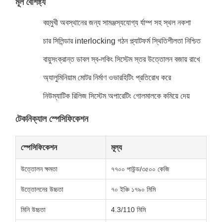
মূল বৈশিষ্ট্য
বহুমুখী অবস্থানের জন্য সামঞ্জস্যযোগ্য র্যাম্প সহ স্থল নকশা
চার সিলিন্ডার interlocking গঠন প্ল্যাটফর্ম স্থিতিশীলতা নিশ্চিত
বায়ুসংক্রান্ত ডাবল স্ব-লকিং সিস্টেম স্তর উত্তোলন বজায় রাখে
অ্যালুমিনিয়াম মোটর নির্মাণ ওভারহিটিং প্রতিরোধ করে
নিউম্যাটিক রিলিজ সিস্টেম অপারেটিং গোলমালকে কমিয়ে দেয়
টেকনিক্যাল স্পেসিফিকেশন
স্পেসিফিকেশন
মূল্য
উত্তোলন ক্ষমতা
৭৭০০ পাউন্ড/৩৫০০ কেজি
উত্তোলনের উচ্চতা
৭০ ইঞ্চি ১৭৯০ মিমি
মিনি উচ্চতা
4.3/110 মিমি