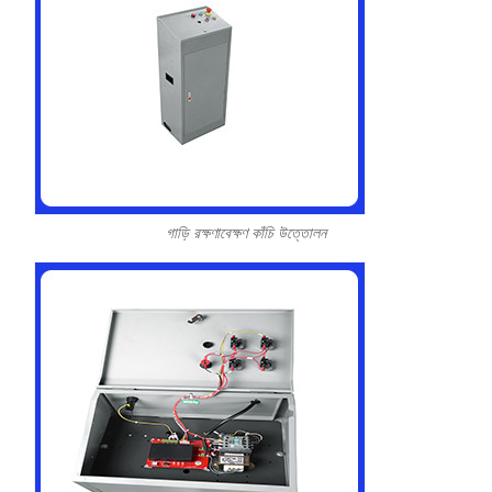
গাড়ি রক্ষণাবেক্ষণ কাঁচি উত্তোলন