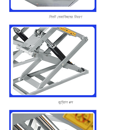
লিফট মেকানিজমের বিবরণ
কন্ট্রোল বক্স