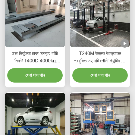
উচ্চ নির্ভুলতা চাকা সমন্বয় কাঁচি
T240M উন্নত উত্তোলন
লিফট T400D 4000kg
প্রযুক্তি সহ দুটি পোস্ট গ্যান্ট্রি কার
কর্মশালার জন্য ক্ষমতা
উত্তোলন সরঞ্জাম
সেরা দাম পান
সেরা দাম পান