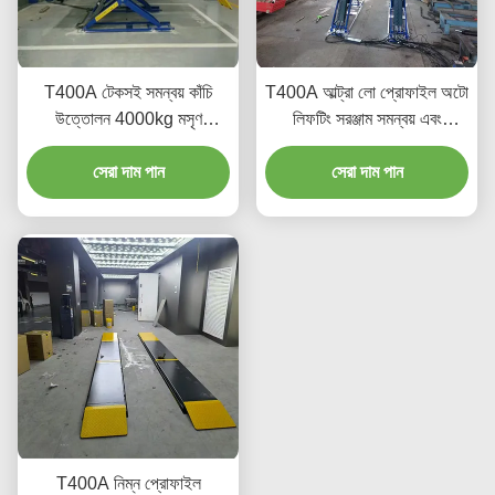
T400A টেকসই সমন্বয় কাঁচি
T400A আল্ট্রা লো প্রোফাইল অটো
উত্তোলন 4000kg মসৃণ
লিফটিং সরঞ্জাম সমন্বয় এবং
উত্তোলন সঙ্গে
রক্ষণাবেক্ষণের জন্য
সেরা দাম পান
সেরা দাম পান
T400A নিম্ন প্রোফাইল