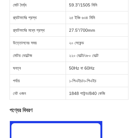
মোট দৈর্ঘ্য
59.3"/1505 মিমি
প্ল্যাটফর্মের প্রস্থ
২৫ ইঞ্চি ৬৩৪ মিমি
প্ল্যাটফর্মের মধ্যে প্রস্থ
27.5"/700mm
উত্তোলনের সময়
২০ সেকেন্ড
মোটর ভোল্টেজ
২২০ ভোল্ট/৩৮০ ভোল্ট
ঘনত্ব
50Hz বা 60Hz
পর্যায়
১-পিএইচ/৩-পিএইচ
নেট ওজন
1848 পাউন্ড/840 কেজি
পণ্যের বিবরণ