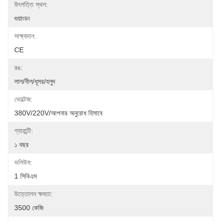
উৎপত্তি স্থল:
গুয়াংডং
সাক্ষ্যদান:
CE
রঙ:
লাল/নীল/ধূসর/হলুদ
ভোল্টেজ:
380V/220V/আপনার অনুরোধ হিসাবে
গ্যারান্টি:
১ বছর
ভলিউম:
1 সিবিএম
উত্তোলন ক্ষমতা:
3500 কেজি