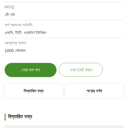
MOQ:
১টি সেট
অর্থ প্রদানের শর্তাবলী:
এল/সি, টি/টি, ওয়েস্টার্ন ইউনিয়ন
সরবরাহের ক্ষমতা:
1000 সেট/মাস
সেরা দাম পান
এখন চ্যাট করুন
বিস্তারিত তথ্য
পণ্যের বর্ণনা
বিস্তারিত তথ্য