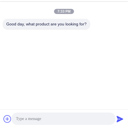
এখন চ্যাট করুন
অনুসন্ধান পাঠান
7:33 PM
#
চাকা সমন্বয় সিস্টেম
#
হুইল অ্যালাইনমেন্ট মেশিন
#
চাকা সমন্বয়কারী মেশিন
Good day, what product are you looking for?
হুইল অ্যালাইনার
2025-09-08
9 ভিউ
এক্স৬ ডিজিটাল থ্রিডি কার হুইল অ্যালাইনার প্রোডাক্ট স্পেসিফিকেশন বৈশিষ্ট্য মূল্য স্ক্রিন দ্বিগুণ চাকা আকার
১৩-২৪ ইঞ্চি ট্র্যাকের প্রস্থ ১২০০-১৮০০ মিমি চাকা বেস 2000-3200 মিমি বেসলাইন দূরত্ব ২৩০০-২৭০০
ম...
আরও দেখুন
দর্শনার্থীর বার্তা
বার্তা পাঠান