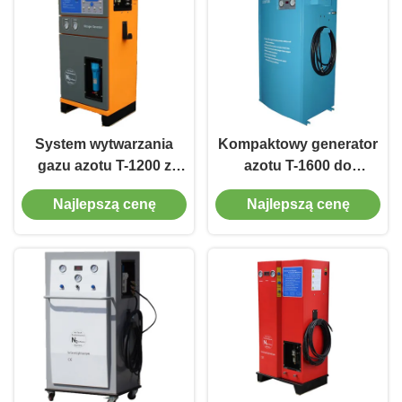
System wytwarzania
Kompaktowy generator
gazu azotu T-1200 z
azotu T-1600 do
automatyczną kontrolą
eksploatacji małych i
Najlepszą cenę
Najlepszą cenę
czystości
dużych samochodów