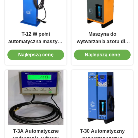
T-12 W pełni
Maszyna do
automatyczna maszyna
wytwarzania azotu dla
do nadmiaru azotu do
ciężarówek i
Najlepszą cenę
Najlepszą cenę
precyzyjnego ciśnienia
samochodów 99%
w oponach
czystość N2 dla opon
T-3A Automatyczne
T-30 Automatyczny