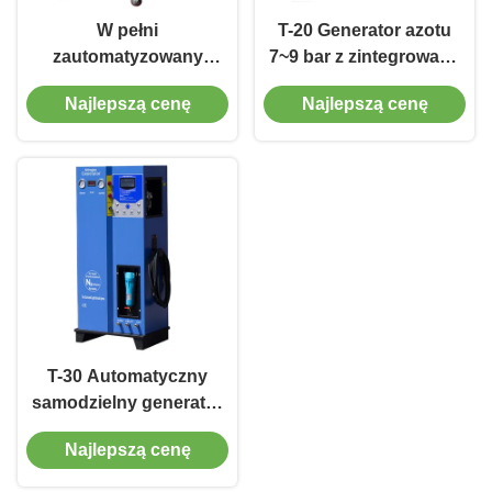
W pełni
T-20 Generator azotu
zautomatyzowany
7~9 bar z zintegrowaną
generator azotu T-2000
technologią separacji
Najlepszą cenę
Najlepszą cenę
powietrza
T-30 Automatyczny
samodzielny generator
azotu 220V/50HZ dla
Najlepszą cenę
motocykli i
samochodów