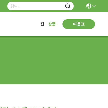
따옴표
집
상품