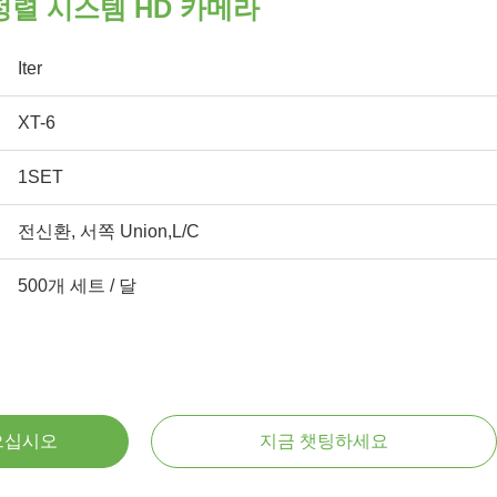
 정렬 시스템 HD 카메라
Iter
XT-6
1SET
전신환, 서쪽 Union,L/C
500개 세트 / 달
으십시오
지금 챗팅하세요