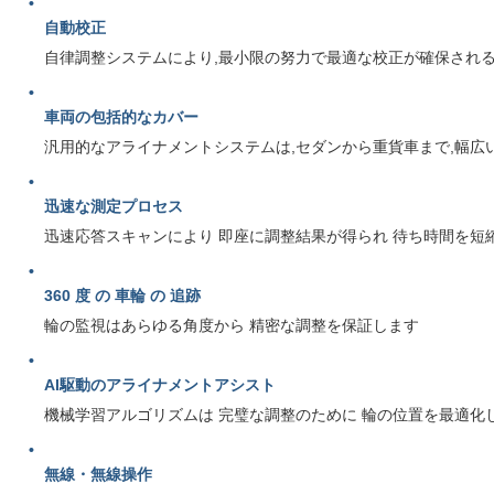
自動校正
自律調整システムにより,最小限の努力で最適な校正が確保される
車両の包括的なカバー
汎用的なアライナメントシステムは,セダンから重貨車まで,幅広
迅速な測定プロセス
迅速応答スキャンにより 即座に調整結果が得られ 待ち時間を短
360 度 の 車輪 の 追跡
輪の監視はあらゆる角度から 精密な調整を保証します
AI駆動のアライナメントアシスト
機械学習アルゴリズムは 完璧な調整のために 輪の位置を最適化
無線・無線操作