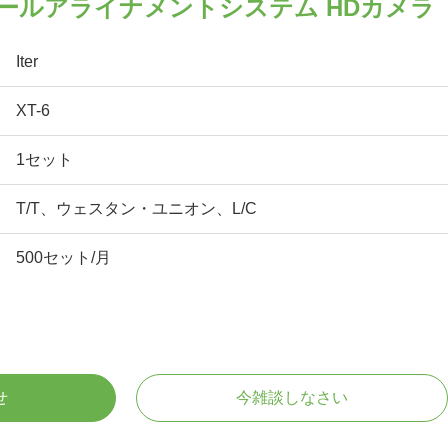
イールアライナメントシステム HDカメラ
Iter
XT-6
1セット
T/T、ウェスタン・ユニオン、L/C
500セット/月
せ
今雑談しなさい