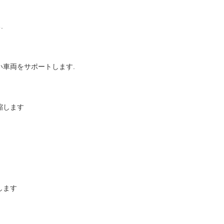
.
い車両をサポートします.
縮します
します