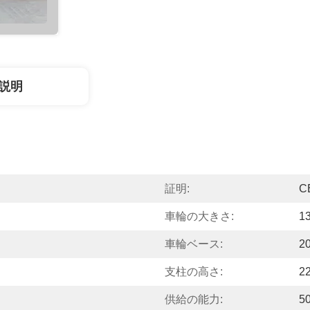
説明
証明:
C
車輪の大きさ:
1
車輪ベース:
2
支柱の高さ:
2
供給の能力:
5