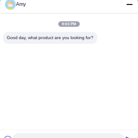
Amy
09:00-18:00
Наш адрес
9:03 PM
Адрес компании
Good day, what product are you looking for?
Национальная дорога 106, район Хуаду, город Гуанчжоу
Адрес завода
Национальная дорога 106, район Хуаду, город Гуанчжоу
Телефон
008618588874864
Качество Китая хорошее Оборудование для подъема
автомобилей Поставщик. © авторского права -2026
Guangzhou Eitel Technology Co., Ltd. . Все права защищены.