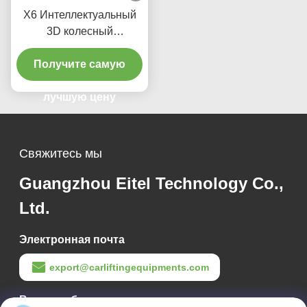
X6 Интеллектуальный
3D колесный
выравниватель
Получите самую
двойных экранов,
отслеживание в
реальном времени и
лучшую цену
высокоточные 3D-
изображения для
идеального
Свяжитесь мы
выравнивания
Guangzhou Eitel Technology Co.,
Ltd.
Электронная почта
export@carliftingequipments.com
Время работы