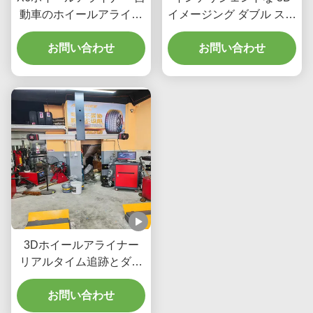
動車のホイールアライナ
イメージング ダブル スク
メントを向上させるイン
リーンと車両ホイール ア
テリジェント3Dイメージ
お問い合わせ
ライメント パフォーマン
お問い合わせ
ング・ダブルスクリーン
スのリアルタイム トラッ
とリアルタイム追跡
キングを提供する X6 ホ
イール アライナー
3Dホイールアライナー
リアルタイム追跡とダブ
ルスクリーンインターフ
ェイス 車両ホイールアラ
お問い合わせ
イナメントプロセスにお