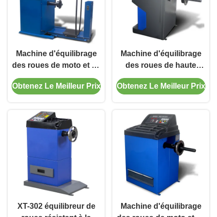
Machine d'équilibrage
Machine d'équilibrage
des roues de moto et de
des roues de haute
voiture 6-18bar avec
précision 110V/220V
Obtenez Le Meilleur Prix
Obtenez Le Meilleur Prix
réglage rapide
pour la réparation
automobile
XT-302 équilibreur de
Machine d'équilibrage