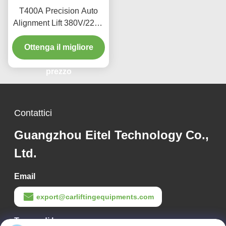
T400A Precision Auto
Alignment Lift 380V/220V
con design a basso
Ottenga il migliore
profilo
prezzo
Contattici
Guangzhou Eitel Technology Co.,
Ltd.
Email
export@carliftingequipments.com
Tempo di lavoro