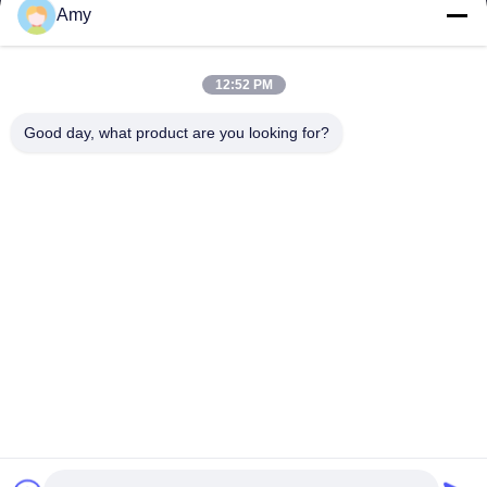
Amy
09:00-18:00
Il nostro indirizzo
12:52 PM
Indirizzo Azienda
Good day, what product are you looking for?
Strada nazionale 106, distretto di Huadu, città di Guangzhou
Indirizzo della fabbrica
Strada nazionale 106, distretto di Huadu, città di Guangzhou
Telefono
008618588874864
Buona qualità della Cina Apparecchiature per sollevamento auto
Fornitore. © di Copyright -2026 Guangzhou Eitel Technology Co.,
Ltd. . Tutti i diritti riservati.