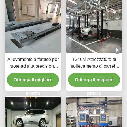
Allevamento a forbice per
T240M Attrezzatura di
ruote ad alta precisione
sollevamento di carrelli
T400D 4000 kg Capacità
con due pali a grondaia
Ottenga il migliore
per laboratori
con tecnologia avanzata
Ottenga il migliore
di sollevamento
prezzo
prezzo