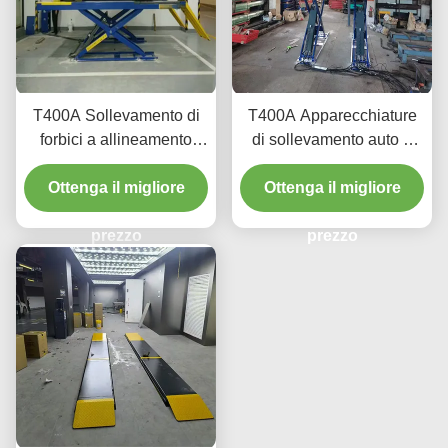
T400A Sollevamento di
T400A Apparecchiature
forbici a allineamento
di sollevamento auto a
durevole 4000 kg con
profilo ultra basso per
Ottenga il migliore
sollevamento liscio
Ottenga il migliore
allineamento e
manutenzione
prezzo
prezzo