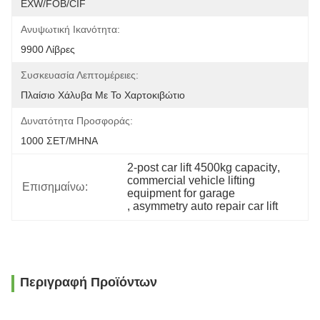
EXW/FOB/CIF
Ανυψωτική Ικανότητα:
9900 Λίβρες
Συσκευασία Λεπτομέρειες:
Πλαίσιο Χάλυβα Με Το Χαρτοκιβώτιο
Δυνατότητα Προσφοράς:
1000 ΣΕΤ/ΜΗΝΑ
2-post car lift 4500kg capacity
, 
commercial vehicle lifting 
Επισημαίνω:
equipment for garage
, 
asymmetry auto repair car lift
Περιγραφή Προϊόντων