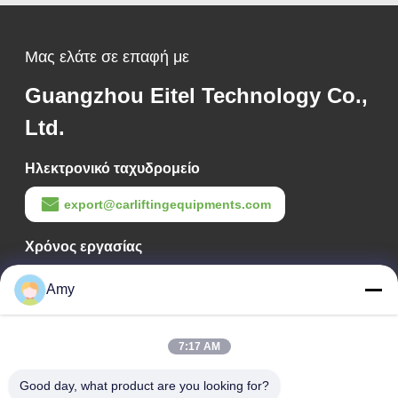
Μας ελάτε σε επαφή με
Guangzhou Eitel Technology Co.,
Ltd.
Ηλεκτρονικό ταχυδρομείο
export@carliftingequipments.com
Χρόνος εργασίας
09:00-18:00
Amy
Η διεύθυνσή μας
7:17 AM
Διεύθυνση Εταιρείας
Εθνικός δρόμος 106, συνοικία Huadu, πόλη Guangzhou
Good day, what product are you looking for?