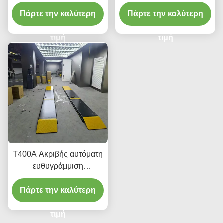
ευθυγράμμισης 4000kg
με πολύ χαμηλό προφίλ
Πάρτε την καλύτερη
με ομαλή ανύψωση
Πάρτε την καλύτερη
για ευθυγράμμιση και
συντήρηση
τιμή
τιμή
T400A Ακριβής αυτόματη
ευθυγράμμιση
ανελκυστήρα 380V/220V
Πάρτε την καλύτερη
με χαμηλό προφίλ
σχεδιασμό
τιμή