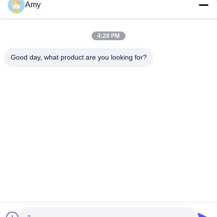
Amy
09:00-18:00
Наш адрес
4:28 PM
Адрес компании
Good day, what product are you looking for?
Национальная дорога 106, район Хуаду, город Гуанчжоу
Адрес завода
Национальная дорога 106, район Хуаду, город Гуанчжоу
Телефон
008618588874864
Качество Китая хорошее Оборудование для подъема
автомобилей Поставщик. © авторского права -2026
Guangzhou Eitel Technology Co., Ltd. . Все права защищены.