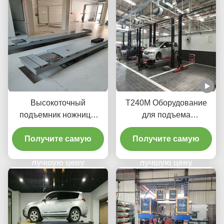
Высокоточный
T240M Оборудование
подъемник ножницы
для подъема
T400D 4000 кг
автомобилей с двумя
Получите самую
стойками с передовыми
Получите самую
технологиями подъема
лучшую цену
лучшую цену