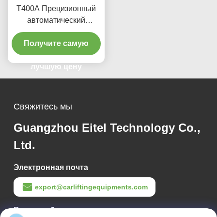
T400A Прецизионный
автоматический
подъемник 380V/220V с
низким профилем
Получите самую
лучшую цену
Свяжитесь мы
Guangzhou Eitel Technology Co.,
Ltd.
Электронная почта
export@carliftingequipments.com
Время работы