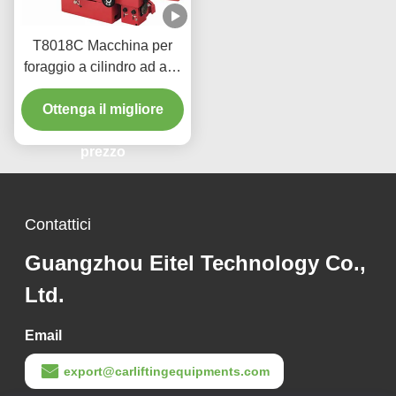
T8018C Macchina per
foraggio a cilindro ad alta
precisione per veicoli
Ottenga il migliore
pesanti
prezzo
Contattici
Guangzhou Eitel Technology Co.,
Ltd.
Email
export@carliftingequipments.com