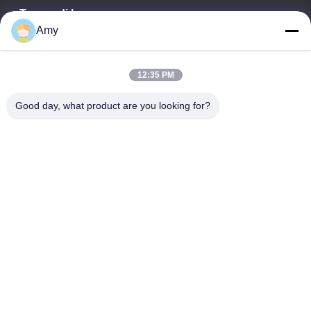
Tempo di lavoro
Amy
09:00-18:00
Il nostro indirizzo
12:35 PM
Indirizzo Azienda
Good day, what product are you looking for?
Strada nazionale 106, distretto di Huadu, città di Guangzhou
Indirizzo della fabbrica
Strada nazionale 106, distretto di Huadu, città di Guangzhou
Telefono
008618588874864
Buona qualità della Cina Apparecchiature per sollevamento auto
Fornitore. © di Copyright -2026 Guangzhou Eitel Technology Co.,