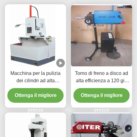
Macchina per la pulizia
Torno di freno a disco ad
dei cilindri ad alta
alta efficienza a 120 giri
precisione 1.1/1.5kw per
al minuto per la
Ottenga il migliore
veicoli cilindro
manutenzione del veicolo
Ottenga il migliore
T2009
prezzo
prezzo