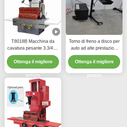
T8018B Macchina da
Torno di freno a disco per
cavatura pesante 3.3/4kw
auto ad alte prestazioni
con un'interfaccia facile
220v/110v per laboratorio
Ottenga il migliore
da usare
Ottenga il migliore
T2009
prezzo
prezzo