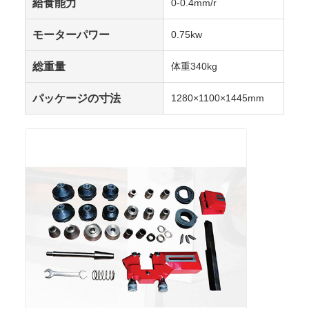
給食能力
0-0.4mm/r
モーターパワー
0.75kw
総重量
体重340kg
パッケージの寸法
1280×1100×1445mm