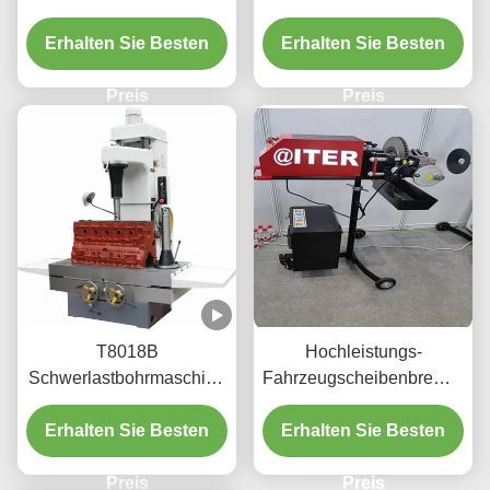
1.1/1.5kw für Fahrzeuge
Fahrzeugwartung T2009
Erhalten Sie Besten
Zylinder
Erhalten Sie Besten
Preis
Preis
T8018B
Hochleistungs-
Schwerlastbohrmaschine
Fahrzeugscheibenbremsdre
3.3/4kw mit einfach zu
220v/110v für die
bedienender Schnittstelle
Erhalten Sie Besten
Erhalten Sie Besten
Werkstatt T2009
Preis
Preis