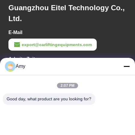
Guangzhou Eitel Technology Co.,
Ltd.
E-Mail
export@carliftingequipments.com
Arbeits-Zeit
Amy
09:00-18:00
Unsere Adresse
2:07 PM
Adresse des Unternehmens
Good day, what product are you looking for?
106. Nationalstraße, Stadtteil Huadu, Stadt Guangzhou
Fabrikanschrift
106. Nationalstraße, Stadtteil Huadu, Stadt Guangzhou
Telefon