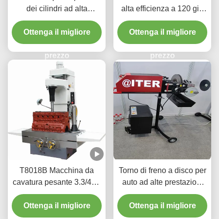
dei cilindri ad alta
alta efficienza a 120 giri
precisione 1.1/1.5kw per
al minuto per la
Ottenga il migliore
veicoli cilindro
manutenzione del veicolo
Ottenga il migliore
T2009
prezzo
prezzo
T8018B Macchina da
Torno di freno a disco per
cavatura pesante 3.3/4kw
auto ad alte prestazioni
con un'interfaccia facile
220v/110v per laboratorio
Ottenga il migliore
da usare
Ottenga il migliore
T2009