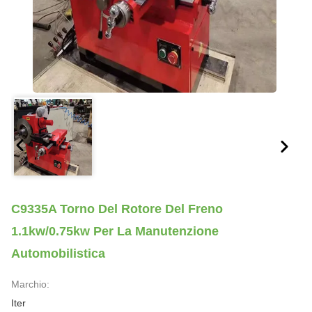
C9335A Torno Del Rotore Del Freno
1.1kw/0.75kw Per La Manutenzione
Automobilistica
Marchio:
Iter