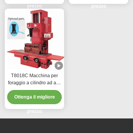
prezzo
prezzo
T8018C Macchina per
foraggio a cilindro ad alta
precisione per veicoli
Ottenga il migliore
pesanti
prezzo