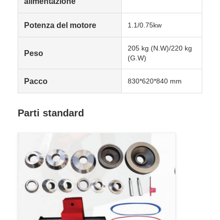
alimentazione
Potenza del motore
1.1/0.75kw
205 kg (N.W)/220 kg
Peso
(G.W)
Pacco
830*620*840 mm
Parti standard