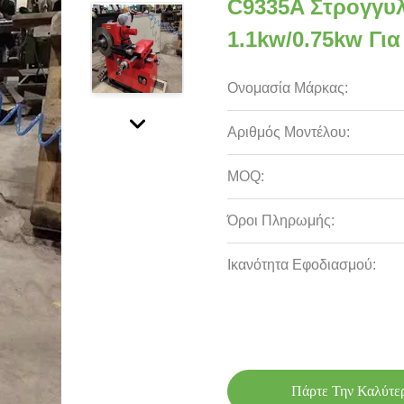
C9335A Στρογγυ
1.1kw/0.75kw Γι
Ονομασία Μάρκας:
Αριθμός Μοντέλου:
MOQ:
Όροι Πληρωμής:
Ικανότητα Εφοδιασμού:
Πάρτε Την Καλύτε