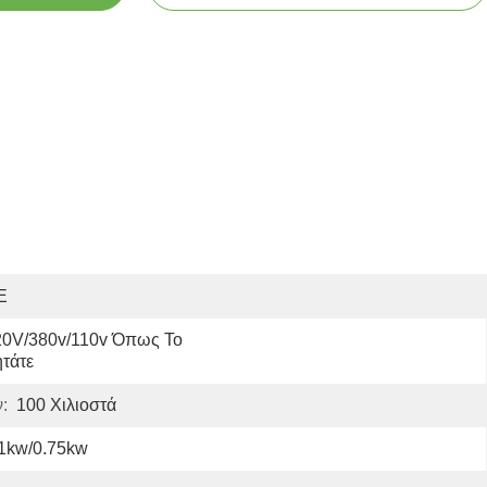
E
0V/380v/110v Όπως Το 
τάτε
:
100 Χιλιοστά
.1kw/0.75kw