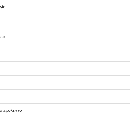
γία
ίου
ευτερόλεπτο