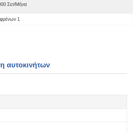
000 Σετ/μήνα
 φρένων 1
η αυτοκινήτων