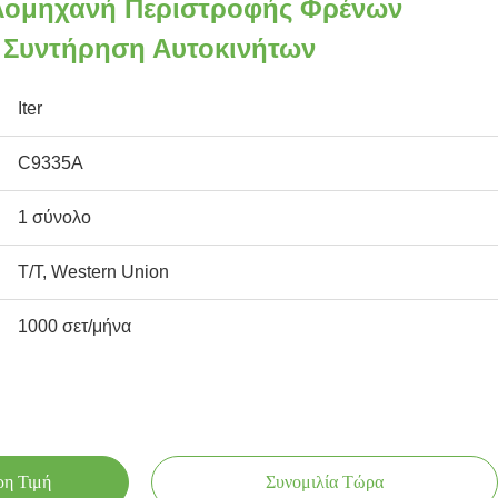
λομηχανή Περιστροφής Φρένων
α Συντήρηση Αυτοκινήτων
Iter
C9335Α
1 σύνολο
T/T, Western Union
1000 σετ/μήνα
ρη Τιμή
Συνομιλία Τώρα