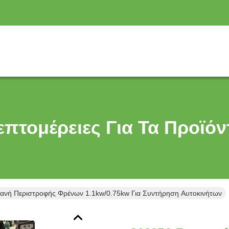
επτομέρειες Για Τα Προϊόν
νή Περιστροφής Φρένων 1.1kw/0.75kw Για Συντήρηση Αυτοκινήτων