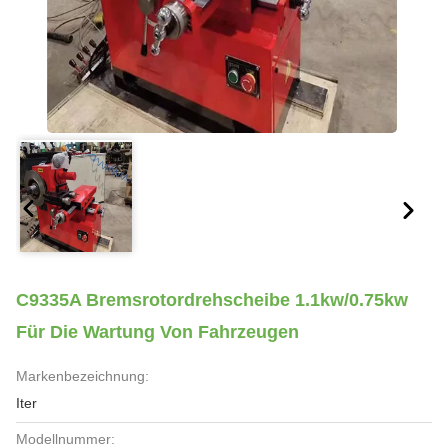
C9335A Bremsrotordrehscheibe 1.1kw/0.75kw
Für Die Wartung Von Fahrzeugen
Markenbezeichnung:
Iter
Modellnummer: