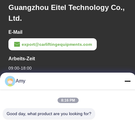
Guangzhou Eitel Technology Co.,
Ltd.
E-Mail
export@carliftingequipments.com
Arbeits-Zeit
09:00-18:00
Amy
Unsere Adresse
Adresse des Unternehmens
8:16 PM
106. Nationalstraße, Stadtteil Huadu, Stadt Guangzhou
Fabrikanschrift
Good day, what product are you looking for?
106. Nationalstraße, Stadtteil Huadu, Stadt Guangzhou
Telefon