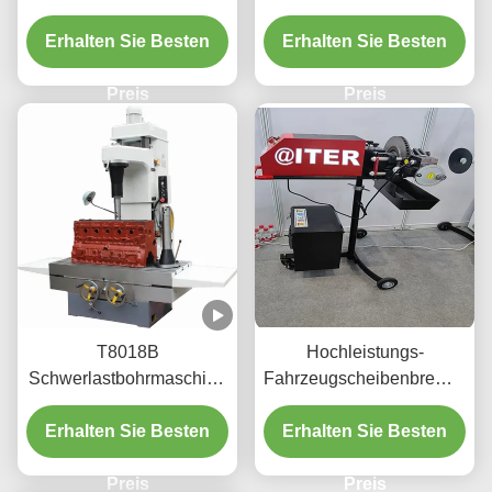
1.1/1.5kw für Fahrzeuge
Fahrzeugwartung T2009
Erhalten Sie Besten
Zylinder
Erhalten Sie Besten
Preis
Preis
T8018B
Hochleistungs-
Schwerlastbohrmaschine
Fahrzeugscheibenbremsdre
3.3/4kw mit einfach zu
220v/110v für die
bedienender Schnittstelle
Erhalten Sie Besten
Erhalten Sie Besten
Werkstatt T2009
Preis
Preis