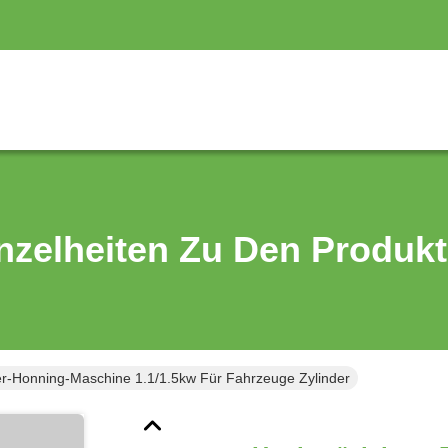
nzelheiten Zu Den Produk
er-Honning-Maschine 1.1/1.5kw Für Fahrzeuge Zylinder