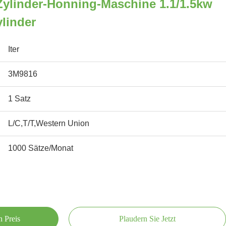
Zylinder-Honning-Maschine 1.1/1.5kw
linder
Iter
3M9816
1 Satz
L/C,T/T,Western Union
1000 Sätze/Monat
n Preis
Plaudern Sie Jetzt