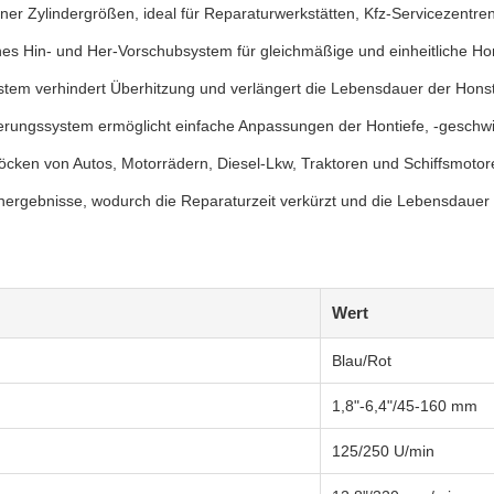
r Zylindergrößen, ideal für Reparaturwerkstätten, Kfz-Servicezentren
hes Hin- und Her-Vorschubsystem für gleichmäßige und einheitliche H
ystem verhindert Überhitzung und verlängert die Lebensdauer der Hons
uerungssystem ermöglicht einfache Anpassungen der Hontiefe, -geschwi
cken von Autos, Motorrädern, Diesel-Lkw, Traktoren und Schiffsmotor
onergebnisse, wodurch die Reparaturzeit verkürzt und die Lebensdauer 
Wert
Blau/Rot
1,8"-6,4"/45-160 mm
125/250 U/min