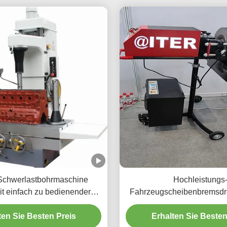
chwerlastbohrmaschine
Hochleistungs
it einfach zu bedienender
Fahrzeugscheibenbremsd
Schnittstelle
220v/110v für die Werks
ten Sie Besten Preis
Erhalten Sie Besten