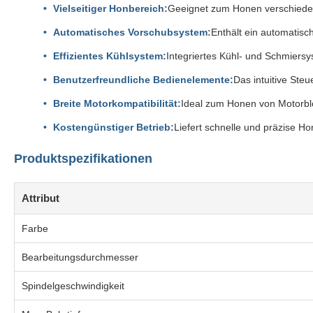
Vielseitiger Honbereich:
Geeignet zum Honen verschiedene
Automatisches Vorschubsystem:
Enthält ein automatisc
Effizientes Kühlsystem:
Integriertes Kühl- und Schmiers
Benutzerfreundliche Bedienelemente:
Das intuitive Ste
Breite Motorkompatibilität:
Ideal zum Honen von Motorblö
Kostengünstiger Betrieb:
Liefert schnelle und präzise H
Produktspezifikationen
Attribut
Farbe
Bearbeitungsdurchmesser
Spindelgeschwindigkeit