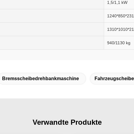
1,5/1,1 kW
1240*850*23
1310*1010*2
940/1130 kg
Bremsscheibedrehbankmaschine
Fahrzeugscheib
Verwandte Produkte