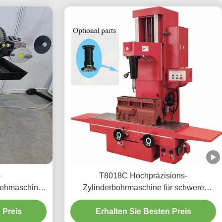
-
T8018C Hochpräzisions-
rehmaschine
Zylinderbohrmaschine für schwere
tatt T2009
Fahrzeuge
 Preis
Erhalten Sie Besten Preis