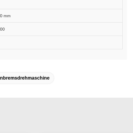
10 mm
100
enbremsdrehmaschine