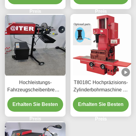
Preis
Preis
Hochleistungs-
T8018C Hochpräzisions-
Fahrzeugscheibenbremsdrehmaschine
Zylinderbohrmaschine für
220v/110v für die
schwere Fahrzeuge
Erhalten Sie Besten
Werkstatt T2009
Erhalten Sie Besten
Preis
Preis