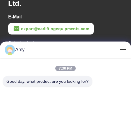
Ltd.
E-Mail
export@carliftingequipments.com
Arbeits-Zeit
Amy
09:00-18:00
Unsere Adresse
7:30 PM
Adresse des Unternehmens
Good day, what product are you looking for?
106. Nationalstraße, Stadtteil Huadu, Stadt Guangzhou
Fabrikanschrift
106. Nationalstraße, Stadtteil Huadu, Stadt Guangzhou
Telefon
008618588874864