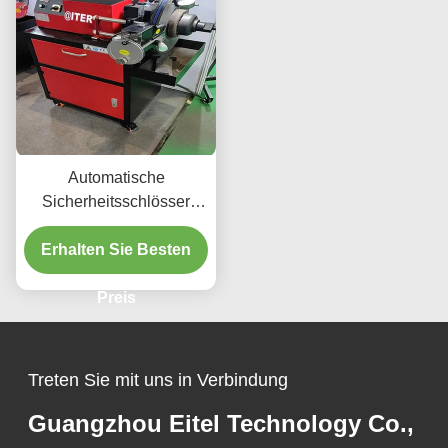
Automatische
Sicherheitsschlösser
Scheibenbremsmaschine
Erhalten Sie Besten
auf dem Auto Max.
Durchmesser 500mm
T2015
Preis
Treten Sie mit uns in Verbindung
Guangzhou Eitel Technology Co.,