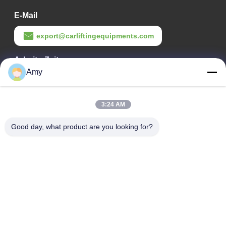
E-Mail
export@carliftingequipments.com
Arbeits-Zeit
Amy
09:00-18:00
Unsere Adresse
3:24 AM
Adresse des Unternehmens
Good day, what product are you looking for?
106. Nationalstraße, Stadtteil Huadu, Stadt Guangzhou
Fabrikanschrift
106. Nationalstraße, Stadtteil Huadu, Stadt Guangzhou
Telefon
008618588874864