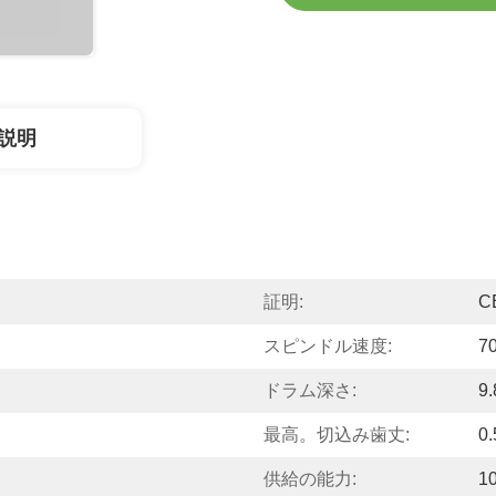
説明
証明:
C
スピンドル速度:
7
ドラム深さ:
9
最高。切込み歯丈:
0
供給の能力:
1