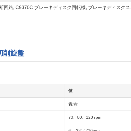
切断回路
, 
C9370C ブレーキディスク回転機
, 
ブレーキディスクス
切削旋盤
値
青/赤
70、80、120 rpm
6" - 28" / 710mm