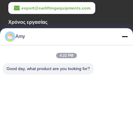
export@carliftingequipments.com
Χρόνος εργασίας
09:00-18:00
Amy
Η διεύθυνσή μας
4:22 PM
Διεύθυνση Εταιρείας
Εθνικός δρόμος 106, συνοικία Huadu, πόλη Guangzhou
Good day, what product are you looking for?
Διεύθυνση Εργοστασίου
Εθνικός δρόμος 106, συνοικία Huadu, πόλη Guangzhou
Τηλ.
008618588874864