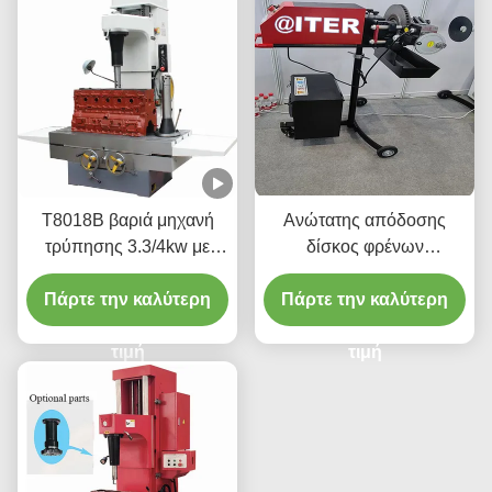
T8018B βαριά μηχανή
Ανώτατης απόδοσης
τρύπησης 3.3/4kw με
δίσκος φρένων
εύκολη στη χρήση
αυτοκινήτου
Πάρτε την καλύτερη
διεπαφή
Πάρτε την καλύτερη
στρογγυλομηχανή
220v/110v για το
τιμή
εργαστήριο T2009
τιμή