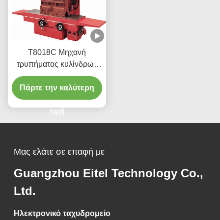
Τ8018C Μηχανή
τρυπήματος κυλίνδρων
υψηλής ακρίβειας για
Πάρτε την καλύτερη
βαριά οχήματα
τιμή
Μας ελάτε σε επαφή με
Guangzhou Eitel Technology Co.,
Ltd.
Ηλεκτρονικό ταχυδρομείο