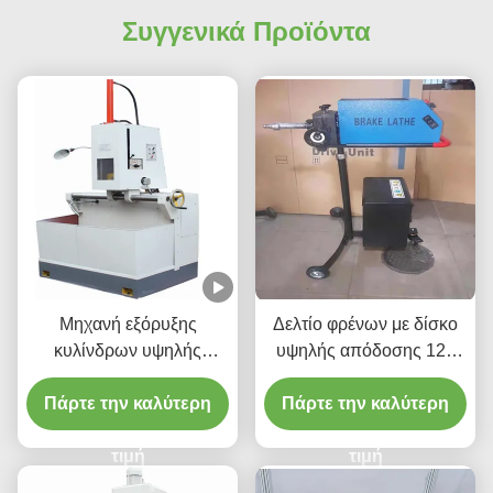
Συγγενικά Προϊόντα
Μηχανή εξόρυξης
Δελτίο φρένων με δίσκο
κυλίνδρων υψηλής
υψηλής απόδοσης 120
ακρίβειας 1.1/1.5kw Για
στροφές ανά λεπτό για
Πάρτε την καλύτερη
οχήματα Κύλινδρο
συντήρηση οχημάτων
Πάρτε την καλύτερη
T2009
τιμή
τιμή