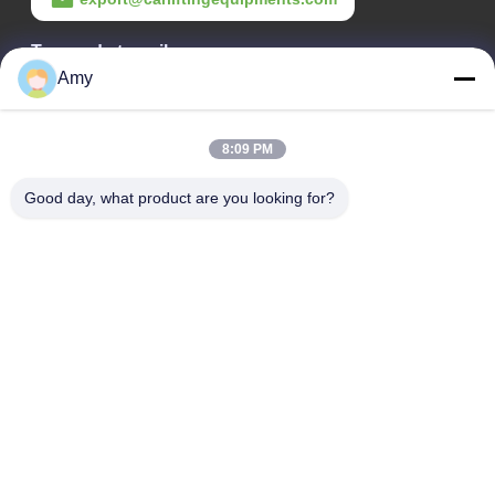
Temps de travail
Amy
09:00-18:00
Notre adresse
8:09 PM
Adresse de l'entreprise
Good day, what product are you looking for?
Route nationale 106, district de Huadu, ville de Guangzhou
Adresse de l'usine
Route nationale 106, district de Huadu, ville de Guangzhou
Téléphone
008618588874864
Bonne qualité de la Chine Équipement de levage de voiture