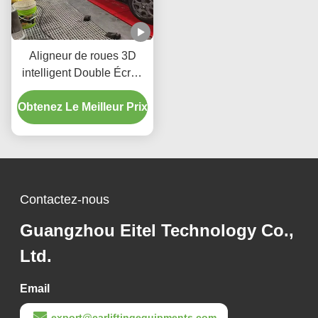
Aligneur de roues 3D
intelligent Double Écran
X6 avec suivi en temps
Obtenez Le Meilleur Prix
réel pour une
compatibilité universelle
Contactez-nous
Guangzhou Eitel Technology Co.,
Ltd.
Email
export@carliftingequipments.com