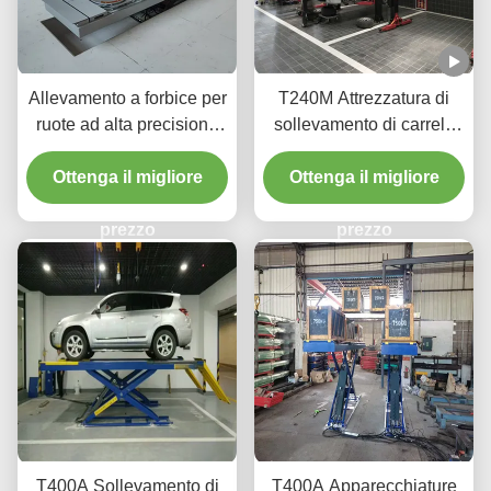
Allevamento a forbice per
T240M Attrezzatura di
ruote ad alta precisione
sollevamento di carrelli
T400D 4000 kg Capacità
con due pali a grondaia
Ottenga il migliore
per laboratori
con tecnologia avanzata
Ottenga il migliore
di sollevamento
prezzo
prezzo
T400A Sollevamento di
T400A Apparecchiature