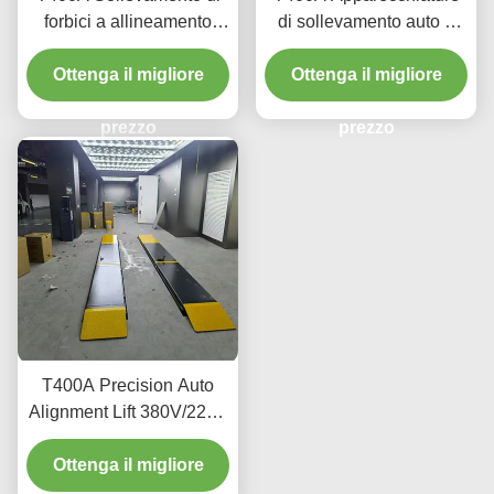
forbici a allineamento
di sollevamento auto a
durevole 4000 kg con
profilo ultra basso per
Ottenga il migliore
sollevamento liscio
Ottenga il migliore
allineamento e
manutenzione
prezzo
prezzo
T400A Precision Auto
Alignment Lift 380V/220V
con design a basso
Ottenga il migliore
profilo