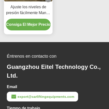
Ajuste los niveles de
presión fácilmente Mango
de control de baja presión
Consiga El Mejor Precio
móvil Cambiador de
neumáticos
Éntrenos en contacto con
Guangzhou Eitel Technology Co.,
Ltd.
Email
export@carliftingequipments.com
Tiempo de trabajo