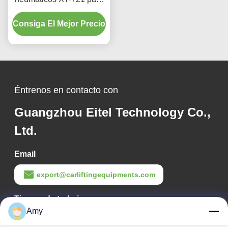
talleres de reparación
Consiga El Mejor Precio
automotriz y garajes
Éntrenos en contacto con
Guangzhou Eitel Technology Co.,
Ltd.
Email
export@carliftingequipments.com
Tiempo de trabajo
Amy
09:00-18:00