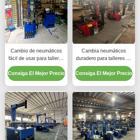
Cambio de neumáticos
Cambia neumáticos
fácil de usar para talleres
duradero para talleres de
y garajes de reparación
reparación automotriz y
Consiga El Mejor Precio
de automóviles
Consiga El Mejor Precio
garajes con certificación
Certificado CE y fácil de
CE y profesional
usar