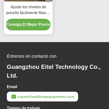
Ajuste los niveles de
presión fácilmente Mango
de control de baja presión
Consiga El Mejor Precio
móvil Cambiador de
neumáticos
Éntrenos en contacto con
Guangzhou Eitel Technology Co.,
Ltd.
Email
export@carliftingequipments.com
Tiempo de trabajo