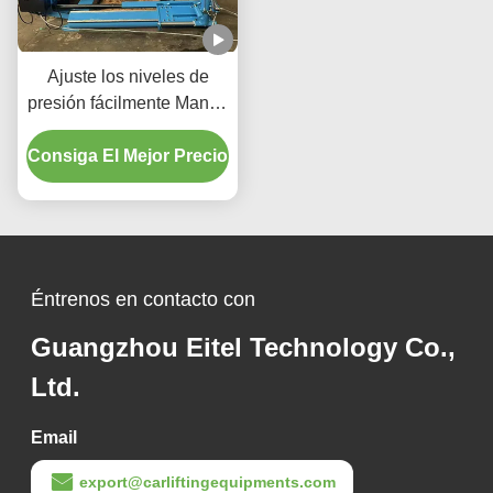
Ajuste los niveles de
presión fácilmente Mango
de control de baja presión
Consiga El Mejor Precio
móvil Cambiador de
neumáticos
Éntrenos en contacto con
Guangzhou Eitel Technology Co.,
Ltd.
Email
export@carliftingequipments.com