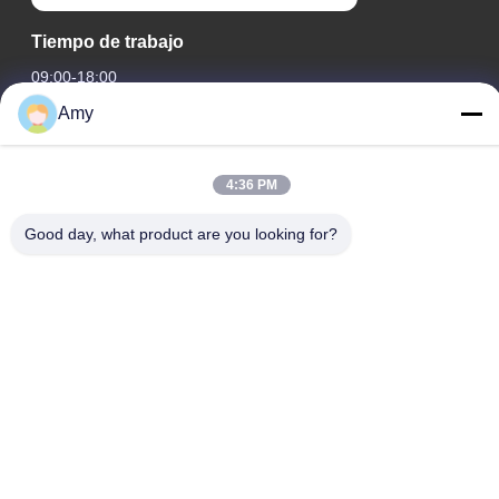
Tiempo de trabajo
09:00-18:00
Amy
Nuestra dirección
Dirección de la empresa
4:36 PM
Ruta nacional 106, distrito de Huadu, ciudad de Guangzhou
Good day, what product are you looking for?
Dirección de la fábrica
Ruta nacional 106, distrito de Huadu, ciudad de Guangzhou
Teléfono
008618588874864
Buena calidad de China Equipo de elevación de vehículos