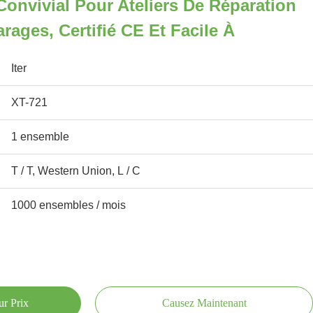
nvivial Pour Ateliers De Réparation
rages, Certifié CE Et Facile À
Iter
XT-721
1 ensemble
T / T, Western Union, L / C
1000 ensembles / mois
ur Prix
Causez Maintenant