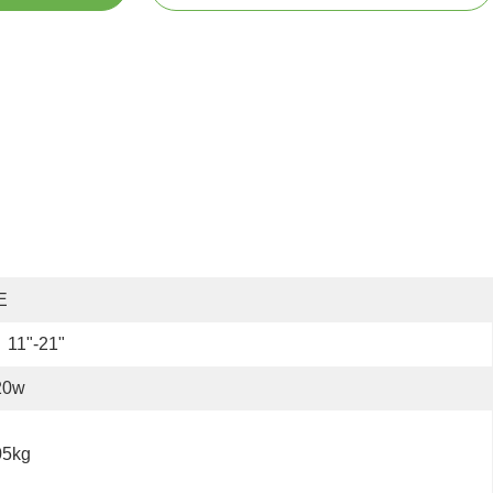
E
11"-21"
20w
05kg