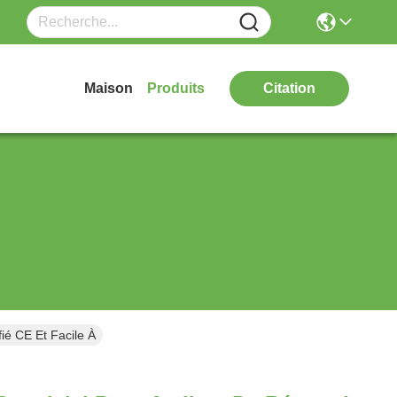
Maison
Produits
Citation
ié CE Et Facile À