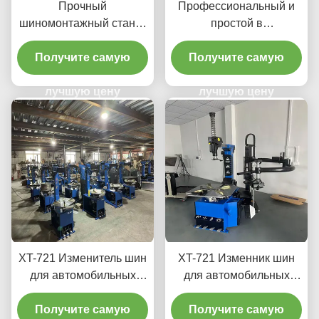
Прочный
Профессиональный и
шиномонтажный станок
простой в
для авторемонтных
использовании
мастерских и гаражей.
Получите самую
шиномонтажный станок
Получите самую
Сертификация CE и
для авторемонтных
профессиональное
лучшую цену
мастерских и гаражей.
лучшую цену
исполнение.
Сертификация CE.
XT-721 Изменитель шин
XT-721 Изменник шин
для автомобильных
для автомобильных
ремонтных мастерских
ремонтных мастерских
и гаражей, подходящий
Получите самую
Получите самую
и гаражей