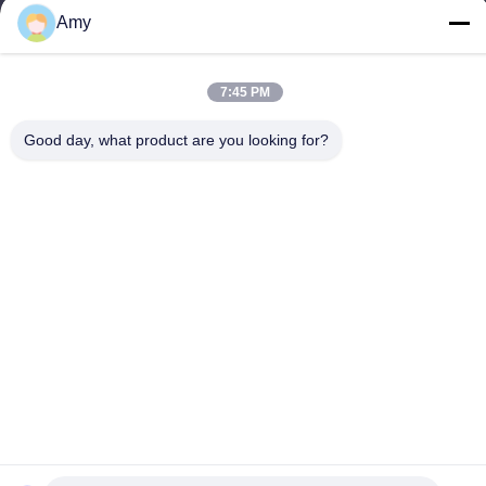
09:00-18:00
Amy
住所
7:45 PM
会社の住所
106国道 広州市 黄道区
Good day, what product are you looking for?
工場の住所
106国道 広州市 黄道区
Tel
008618588874864
中国の良質 自動車のリフティング機器 メーカー。Copyright©
-2026 Guangzhou Eitel Technology Co., Ltd. . 複製権所有。
プライバシーポリシー規約
|
地図