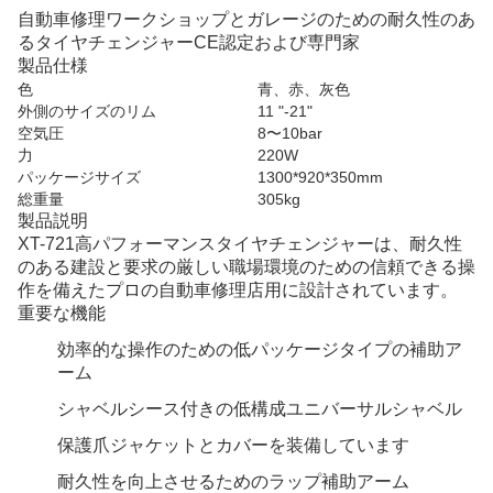
自動車修理ワークショップとガレージのための耐久性のあ
るタイヤチェンジャーCE認定および専門家
製品仕様
色
青、赤、灰色
外側のサイズのリム
11 "-21"
空気圧
8〜10bar
力
220W
パッケージサイズ
1300*920*350mm
総重量
305kg
製品説明
XT-721高パフォーマンスタイヤチェンジャーは、耐久性
のある建設と要求の厳しい職場環境のための信頼できる操
作を備えたプロの自動車修理店用に設計されています。
重要な機能
効率的な操作のための低パッケージタイプの補助ア
ーム
シャベルシース付きの低構成ユニバーサルシャベル
保護爪ジャケットとカバーを装備しています
耐久性を向上させるためのラップ補助アーム