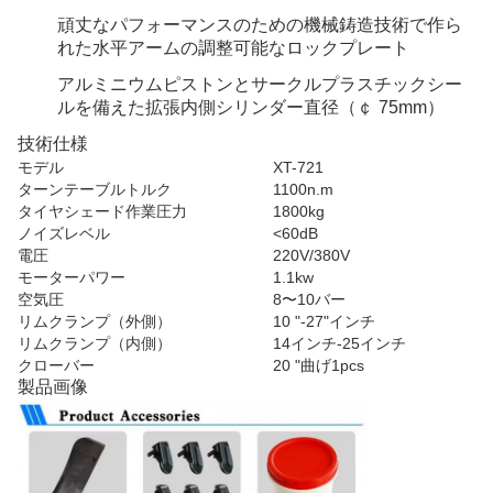
頑丈なパフォーマンスのための機械鋳造技術で作ら
れた水平アームの調整可能なロックプレート
アルミニウムピストンとサークルプラスチックシー
ルを備えた拡張内側シリンダー直径（￠ 75mm）
技術仕様
モデル
XT-721
ターンテーブルトルク
1100n.m
タイヤシェード作業圧力
1800kg
ノイズレベル
<60dB
電圧
220V/380V
モーターパワー
1.1kw
空気圧
8〜10バー
リムクランプ（外側）
10 "-27"インチ
リムクランプ（内側）
14インチ-25インチ
クローバー
20 "曲げ1pcs
製品画像