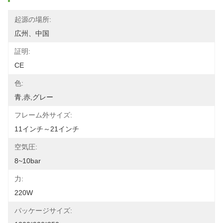
起源の場所:
広州、中国
証明:
CE
色:
青,赤,グレー
フレーム外サイズ:
11インチ～21インチ
空気圧:
8~10bar
力:
220W
パッケージサイズ: