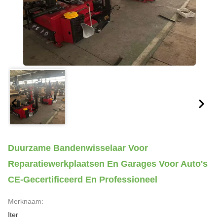
Duurzame Bandenwisselaar Voor
Reparatiewerkplaatsen En Garages Voor Auto's
CE-Gecertificeerd En Professioneel
Merknaam:
Iter