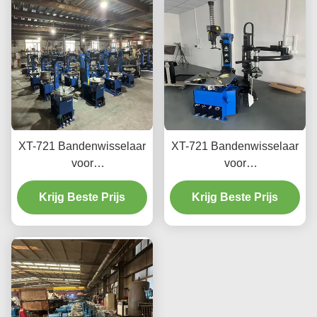
XT-721 Bandenwisselaar
XT-721 Bandenwisselaar
voor
voor
autoreparatiewerkplaatsen
Autoreparatiewerkplaatsen
en garages Geschikt voor
Krijg Beste Prijs
Krijg Beste Prijs
en Garages
diverse bandenmaten
CE-gecertificeerd
Eenvoudig te bedienen