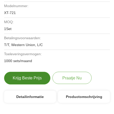
Modelnummer:
XT-721
MOQ:
1Set
Betalingsvoorwaarden:
T/T, Western Union, L/C
Toeleveringsvermogen:
1000 sets/maand
Krijg Beste Prijs
Praatje Nu
Detailinformatie
Productomschrijving