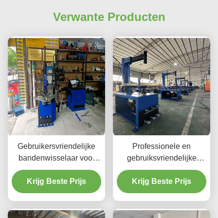
Verwante Producten
Gebruikersvriendelijke
Professionele en
bandenwisselaar voor
gebruiksvriendelijke
auto-
bandenwisselaar voor
reparatiewerkplaatsen en
Krijg Beste Prijs
autoreparatiewerkplaatsen
Krijg Beste Prijs
garages CE-
en garages, CE-
gecertificeerd en
gecertificeerd
gemakkelijk te bedienen