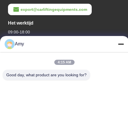
export@carliftingequipments.com
Het werktijd
09:00-18:00
Amy
Ons adres
Bedrijfsadres
4:15 AM
Nationale weg 106, Huadu-district, Guangzhou
Fabrieksadres
Good day, what product are you looking for?
Nationale weg 106, Huadu-district, Guangzhou
Tel.
008618588874864