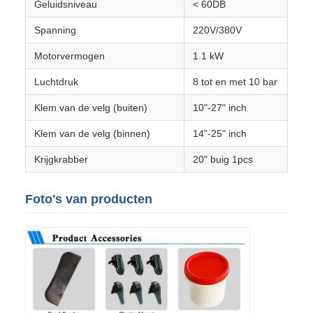
Geluidsniveau
< 60DB
Spanning
220V/380V
Motorvermogen
1.1 kW
Luchtdruk
8 tot en met 10 bar
Klem van de velg (buiten)
10"-27" inch
Klem van de velg (binnen)
14"-25" inch
Krijgkrabber
20" buig 1pcs
Foto's van producten