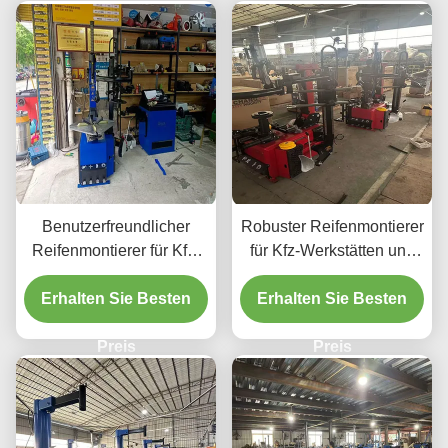
Benutzerfreundlicher
Robuster Reifenmontierer
Reifenmontierer für Kfz-
für Kfz-Werkstätten und
Werkstätten und
Garagen CE-zertifiziert
Garagen, CE-zertifiziert
Erhalten Sie Besten
Erhalten Sie Besten
und professionell
und einfach zu bedienen.
Preis
Preis