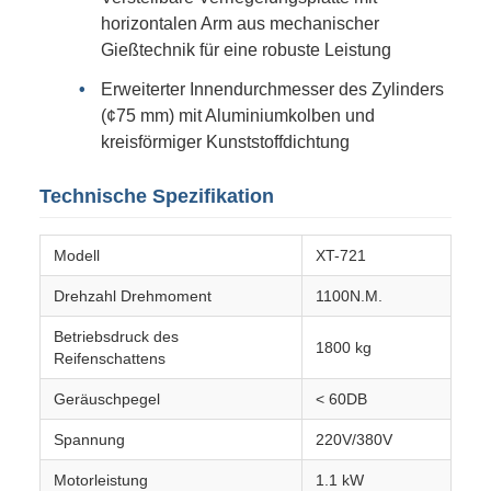
horizontalen Arm aus mechanischer
Gießtechnik für eine robuste Leistung
Erweiterter Innendurchmesser des Zylinders
(¢75 mm) mit Aluminiumkolben und
kreisförmiger Kunststoffdichtung
Technische Spezifikation
Modell
XT-721
Drehzahl Drehmoment
1100N.M.
Betriebsdruck des
1800 kg
Reifenschattens
Geräuschpegel
< 60DB
Spannung
220V/380V
Motorleistung
1.1 kW