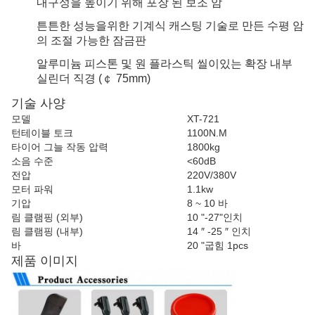
내구성을 높이기 위해 포장 된 보조 암
튼튼한 성능을위한 기계식 캐스팅 기술로 만든 수평 암
의 조절 가능한 잠금판
알루미늄 피스톤 및 원 플라스틱 씰이있는 확장 내부
실린더 직경 (￠ 75mm)
기술 사양
모델
XT-721
턴테이블 토크
1100N.M
타이어 그늘 작동 압력
1800kg
소음 수준
<60dB
전압
220V/380V
모터 파워
1.1kw
기압
8 ~ 10 바
림 클램핑 (외부)
10 "-27"인치
림 클램핑 (내부)
14 ″ -25 ″ 인치
바
20 "굽힘 1pcs
제품 이미지