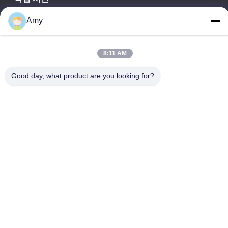
09:00-18:00
Amy
우리 주소
8:11 AM
회사 주소
광저우 시, 하두 구 106번 국도
Good day, what product are you looking for?
공장 주소
광저우 시, 하두 구 106번 국도
Tel
008618588874864
중국 좋은 품질 자동차 리프팅 장비 공급업체. 저작권 © -2026
Guangzhou Eitel Technology Co., Ltd. . 판권 소유.
개인 정보 정책
|
사이트맵