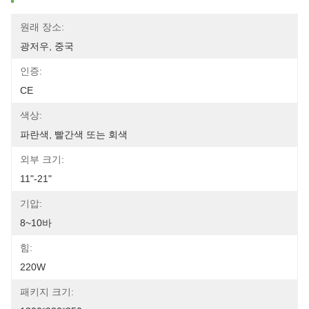
원래 장소:
광저우, 중국
인증:
CE
색상:
파란색, 빨간색 또는 회색
외부 크기:
11"-21"
기압:
8~10바
힘:
220W
패키지 크기: