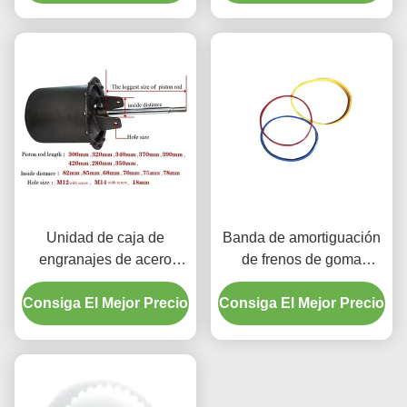
Unidad de caja de
Banda de amortiguación
engranajes de acero
de frenos de goma
inoxidable a prueba de
resistente a la corrosión
Consiga El Mejor Precio
polvo para el cambiador
Consiga El Mejor Precio
de neumáticos