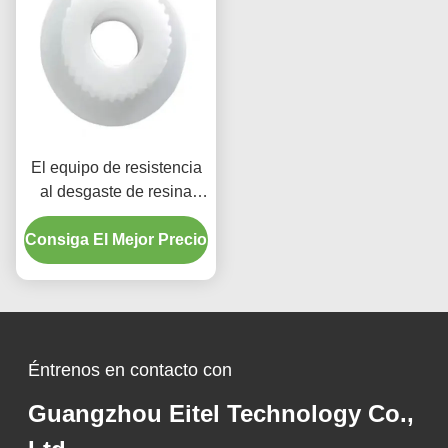
El equipo de resistencia
al desgaste de resina
ligero para piezas de
Consiga El Mejor Precio
repuesto del disco de
freno
Éntrenos en contacto con
Guangzhou Eitel Technology Co.,