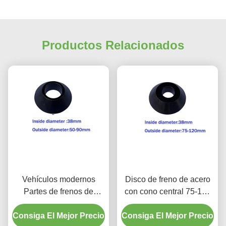
Productos Relacionados
Vehículos modernos
Disco de freno de acero
Partes de frenos de
con cono central 75-120
automóviles Disco de
mm de diámetro exterior
Consiga El Mejor Precio
freno Cono de centración
Consiga El Mejor Precio