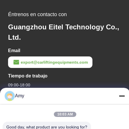
Éntrenos en contacto con
Guangzhou Eitel Technology Co.,
Ltd.
Email
export@carliftingequipments.com
Tiempo de trabajo
09:00-18:00
Amy
Nuestra dirección
Dirección de la empresa
10:03 AM
Ruta nacional 106, distrito de Huadu, ciudad de Guangzhou
Good day, what product are you looking for?
Dirección de la fábrica