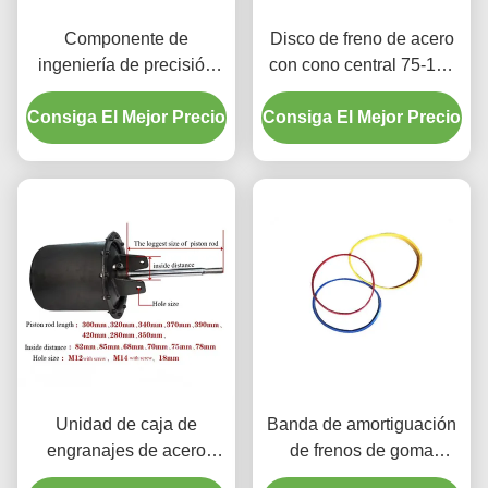
Componente de
Disco de freno de acero
ingeniería de precisión
con cono central 75-120
Torno de freno Cono de
mm de diámetro exterior
Consiga El Mejor Precio
centro de 38 mm de
Consiga El Mejor Precio
diámetro interno
Unidad de caja de
Banda de amortiguación
engranajes de acero
de frenos de goma
inoxidable a prueba de
resistente a la corrosión