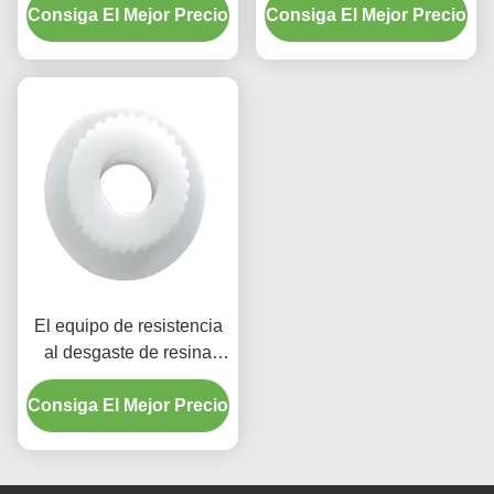
Consiga El Mejor Precio
polvo para el cambiador
Consiga El Mejor Precio
de neumáticos
El equipo de resistencia
al desgaste de resina
ligero para piezas de
Consiga El Mejor Precio
repuesto del disco de
freno