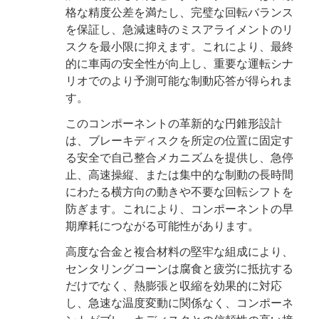
格な精度公差を満たし、完璧な回転バランス
を保証し、急減速時のミスアライメントのリ
スクを最小限に抑えます。これにより、最終
的に車両の安全性が向上し、重要な運転シナ
リオでのより予測可能な制動応答が得られま
す。
このコンポーネントの革新的な円錐形設計
は、ブレーキディスクを所定の位置に固定す
る安全で自己整合メカニズムを提供し、急停
止、高速操縦、または集中的な制動の長時間
にわたる横方向の動きや不要な回転シフトを
防ぎます。これにより、コンポーネントの早
期摩耗につながる可能性があります。
高度な合金と複合材料の堅牢な組成により、
センタリングコーンは腐食と疲労に抵抗する
だけでなく、熱膨張と収縮を効果的に対応
し、急速な温度変動に関係なく、コンポーネ