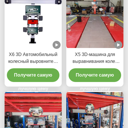
X6 3D Автомобильный
X5 3D-машина для
колесный выровнитель
выравнивания колес
для автомобильного
для точной регулировки
Получите самую
магазина
Получите самую
шин
лучшую цену
лучшую цену