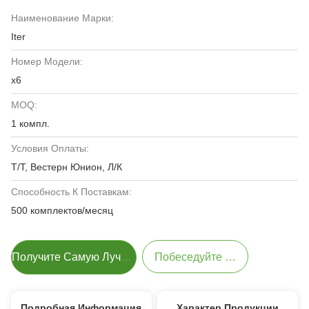
Наименование Марки:
Iter
Номер Модели:
х6
MOQ:
1 компл.
Условия Оплаты:
Т/Т, Вестерн Юнион, Л/К
Способность К Поставкам:
500 комплектов/месяц
Получите Самую Лучшую Цену
Побеседуйте Теперь
Подробная Информация
Характер Продукции