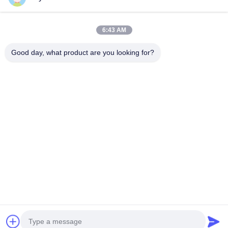
09:00-18:00
Наш адрес
6:43 AM
Адрес компании
Good day, what product are you looking for?
Национальная дорога 106, район Хуаду, город Гуанчжоу
Адрес завода
Национальная дорога 106, район Хуаду, город Гуанчжоу
Телефон
008618588874864
Качество Китая хорошее Оборудование для подъема
автомобилей Поставщик. © авторского права -2026
Guangzhou Eitel Technology Co., Ltd. . Все права защищены.
Политика уединения
|
Карта сайта