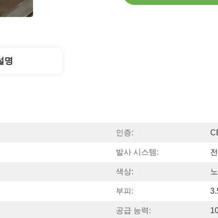
설명
인증:
C
발사 시스템:
전
색상:
노
부피:
3
공급 능력:
1