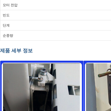
모터 전압
빈도
단계
순중량
제품 세부 정보