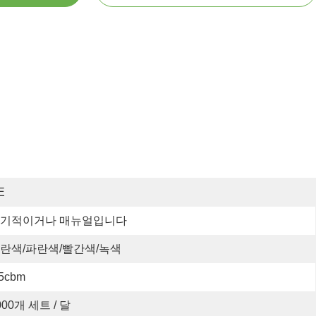
E
기적이거나 매뉴얼입니다
란색/파란색/빨간색/녹색
.5cbm
000개 세트 / 달