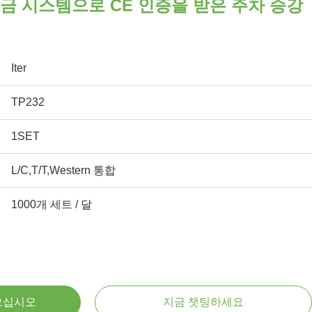
치 잠금 시스템으로 CE 인증을 받은 주차 승강
Iter
TP232
1SET
L/C,T/T,Western 통합
1000개 세트 / 달
으십시오
지금 챗팅하세요