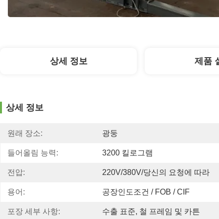
상세 정보
제품 
상세 정보
원래 장소:
광둥
들어올림 능력:
3200 킬로그램
전압:
220V/380V/당신의 요청에 따라
용어:
공장인도조건 / FOB / CIF
포장 세부 사항:
수출 표준, 철 프레임 및 카튼