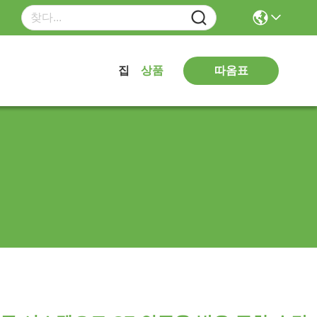
따옴표
집
상품