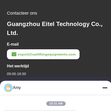
Contacteer ons
Guangzhou Eitel Technology Co.,
Ltd.
E-mail
export@carliftingequipments.com
Het werktijd
09:00-18:00
Ons adres
Amy
Bedrijfsadres
Nationale weg 106, Huadu-district, Guangzhou
10:31 AM
Fabrieksadres