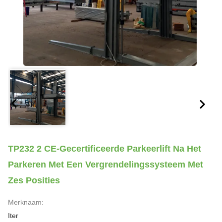
TP232 2 CE-Gecertificeerde Parkeerlift Na Het
Parkeren Met Een Vergrendelingssysteem Met
Zes Posities
Merknaam:
Iter