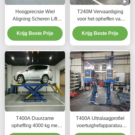
Hoogprecisie Wiel
T240M Vervaardiging
Aligning Scheren Lift
voor het opheffen van
T400D 4000kg Capaciteit
voertuigen met twee
Krijg Beste Prijs
voor workshops
pootjes voor het opheffen
Krijg Beste Prijs
met een geavanceerde
opheffingstechnologie
T400A Duurzame
T400A Ultralaagprofiel
opheffing 4000 kg met
voertuighefapparatuur
gladde opheffing
voor uitlijning en