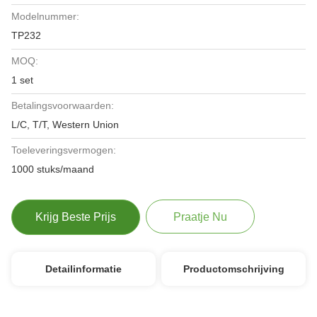
Modelnummer:
TP232
MOQ:
1 set
Betalingsvoorwaarden:
L/C, T/T, Western Union
Toeleveringsvermogen:
1000 stuks/maand
Krijg Beste Prijs
Praatje Nu
Detailinformatie
Productomschrijving