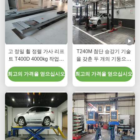
고 정밀 휠 정렬 가사 리프
T240M 첨단 승강기 기술
트 T400D 4000kg 작업실
을 갖춘 두 개의 기둥으로
용량
된 갱트리 자동차 승강장
최고의 가격을 얻으십시오
최고의 가격을 얻으십시오
치