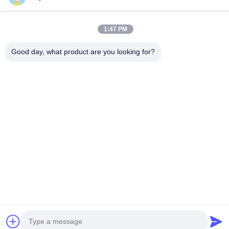
우리 주소
1:47 PM
회사 주소
광저우 시, 하두 구 106번 국도
Good day, what product are you looking for?
공장 주소
광저우 시, 하두 구 106번 국도
Tel
008618588874864
중국 좋은 품질 자동차 리프팅 장비 공급업체. 저작권 © -2026
Guangzhou Eitel Technology Co., Ltd. . 판권 소유.
개인 정보 정책
|
사이트맵