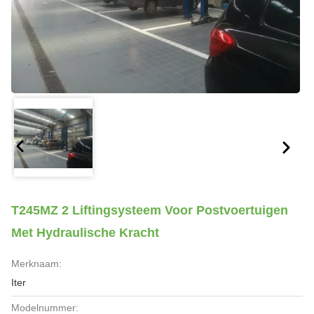
T245MZ 2 Liftingsysteem Voor Postvoertuigen
Met Hydraulische Kracht
Merknaam:
Iter
Modelnummer: