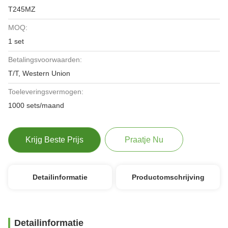
T245MZ
MOQ:
1 set
Betalingsvoorwaarden:
T/T, Western Union
Toeleveringsvermogen:
1000 sets/maand
Krijg Beste Prijs
Praatje Nu
Detailinformatie
Productomschrijving
Detailinformatie