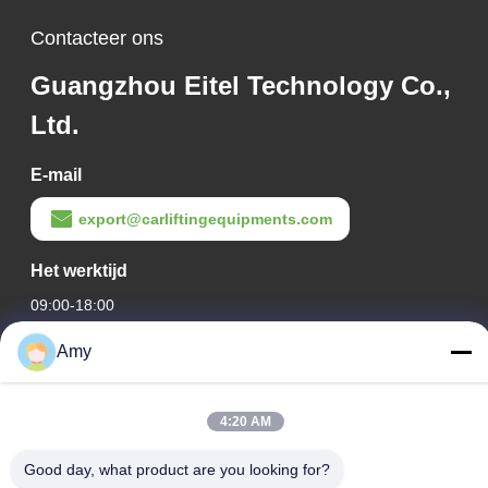
Contacteer ons
Guangzhou Eitel Technology Co.,
Ltd.
E-mail
export@carliftingequipments.com
Het werktijd
09:00-18:00
Amy
Ons adres
Bedrijfsadres
4:20 AM
Nationale weg 106, Huadu-district, Guangzhou
Fabrieksadres
Good day, what product are you looking for?