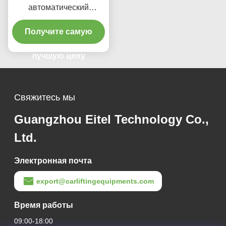
автоматический
подъемник 380V/220V с
низким профилем
Получите самую
лучшую цену
Свяжитесь мы
Guangzhou Eitel Technology Co.,
Ltd.
Электронная почта
export@carliftingequipments.com
Время работы
09:00-18:00