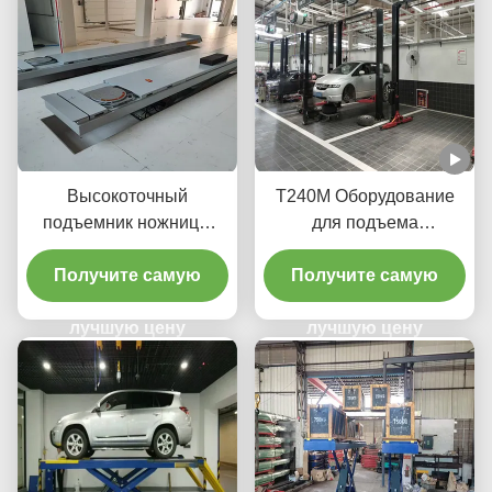
Высокоточный
T240M Оборудование
подъемник ножницы
для подъема
T400D 4000 кг
автомобилей с двумя
Получите самую
стойками с передовыми
Получите самую
технологиями подъема
лучшую цену
лучшую цену