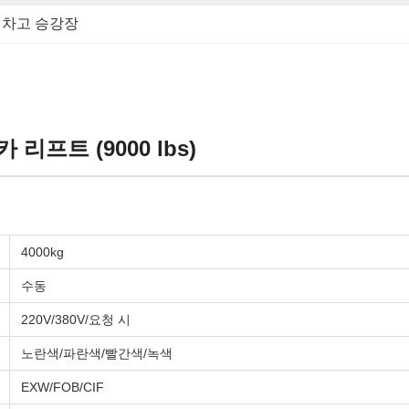
 차고 승강장
프트 (9000 lbs)
4000kg
수동
220V/380V/요청 시
노란색/파란색/빨간색/녹색
EXW/FOB/CIF