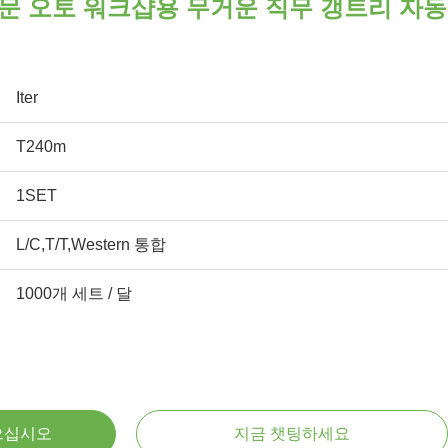
 전문 오토 워크샵용 무거운 직무 갱트리 자동
Iter
T240m
1SET
L/C,T/T,Western 통합
1000개 세트 / 달
으십시오
지금 챗팅하세요