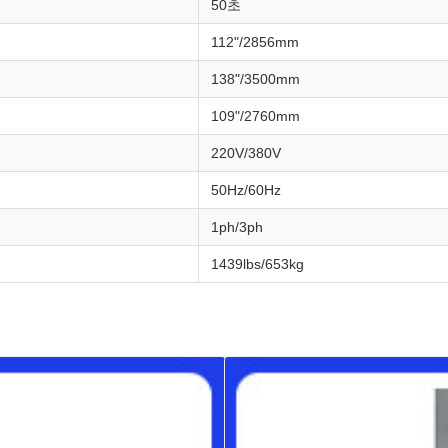
50초
112"/2856mm
138"/3500mm
109"/2760mm
220V/380V
50Hz/60Hz
1ph/3ph
1439lbs/653kg