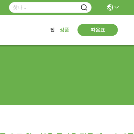
따옴표
집
상품