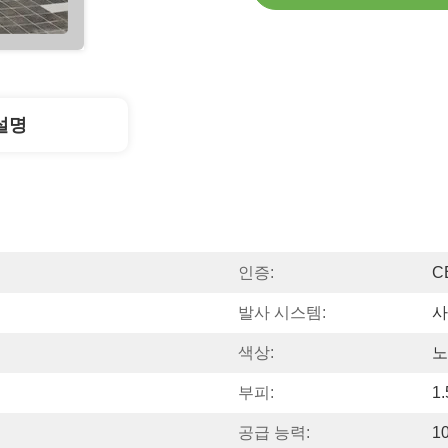
설명
인증:
C
발사 시스템:
사
색상:
노
부피:
1
공급 능력:
1