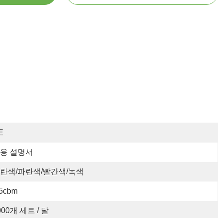
E
용 설명서
란색/파란색/빨간색/녹색
.5cbm
000개 세트 / 달