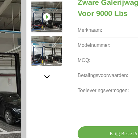
Zware Galerijwag
Voor 9000 Lbs
Merknaam:
Modelnummer:
MOQ:
Betalingsvoorwaarden:
Toeleveringsvermogen:
Krijg Beste Pri