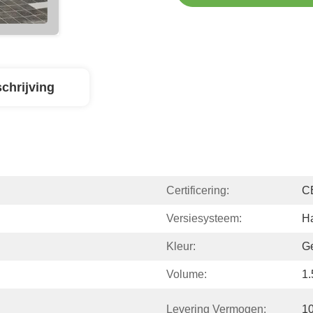
chrijving
Certificering:
C
Versiesysteem:
Ha
Kleur:
G
Volume:
1
Levering Vermogen:
1