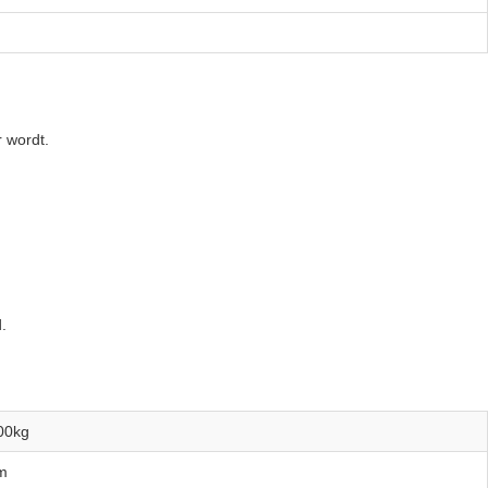
 wordt.
.
00kg
m