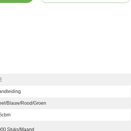
E
ndleiding
eel/blauw/rood/groen
.5cbm
000 Stuks/maand