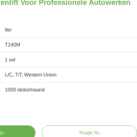
enlift Voor Professionele Autowerken
Iter
T240M
1 set
L/C, T/T, Western Union
1000 stuks/maand
js
Praatje Nu