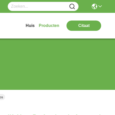
Huis
Producten
Citaat
bs