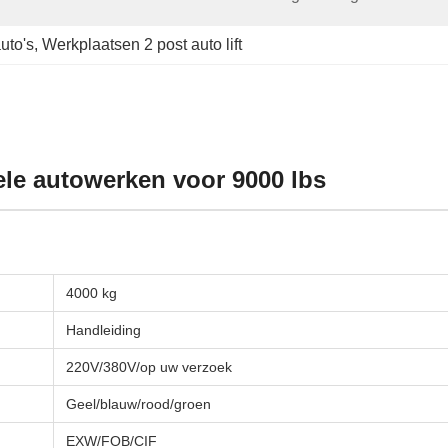
uto's
, 
Werkplaatsen 2 post auto lift
ele autowerken voor 9000 lbs
4000 kg
Handleiding
220V/380V/op uw verzoek
Geel/blauw/rood/groen
EXW/FOB/CIF