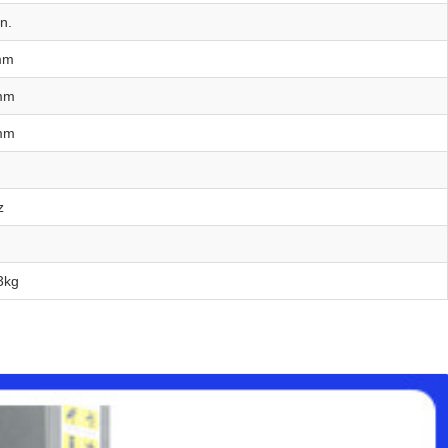
n.
mm
mm
mm
z
3kg