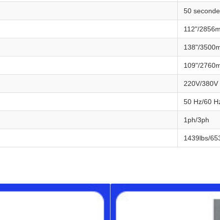
50 seconde
112"/2856
138"/3500
109"/2760
220V/380V
50 Hz/60 H
1ph/3ph
1439lbs/65