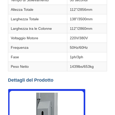
Tempo di Sollevamento
50 secondi
Altezza Totale
112"/2856mm
Larghezza Totale
138"/3500mm
Larghezza tra le Colonne
112"/2860mm
Voltaggio Motore
220V/380V
Frequenza
50Hz/60Hz
Fase
1ph/3ph
Peso Netto
1439lbs/653kg
Dettagli del Prodotto