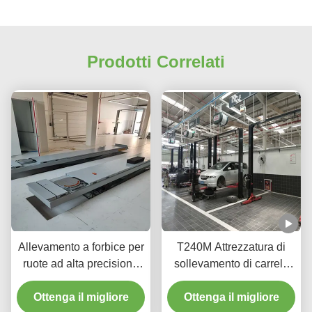
Prodotti Correlati
Allevamento a forbice per
T240M Attrezzatura di
ruote ad alta precisione
sollevamento di carrelli
T400D 4000 kg Capacità
con due pali a grondaia
Ottenga il migliore
per laboratori
con tecnologia avanzata
Ottenga il migliore