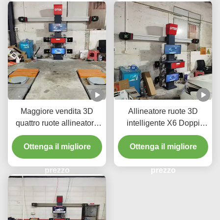
Maggiore vendita 3D
Allineatore ruote 3D
quattro ruote allineatore
intelligente X6 Doppi
attrezzature da garage
schermi Monitoraggio in
macchina di allineamento
Ottenga il migliore
tempo reale e imaging 3D
Ottenga il migliore
auto ruote allineamento
ad alta precisione per un
macchina di riparazione
prezzo
allineamento perfetto
prezzo