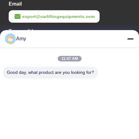
Email
export@carliftingequipments.com
Tempo di lavoro
Amy
09:00-18:00
Il nostro indirizzo
11:47 AM
Indirizzo Azienda
Good day, what product are you looking for?
Strada nazionale 106, distretto di Huadu, città di Guangzhou
Indirizzo della fabbrica
Strada nazionale 106, distretto di Huadu, città di Guangzhou
Telefono
008618588874864