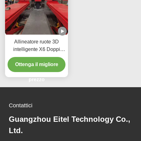
Allineatore ruote 3D
intelligente X6 Doppi
schermi Monitoraggio in
tempo reale e imaging 3D
Ottenga il migliore
ad alta precisione per un
allineamento perfetto
prezzo
Contattici
Guangzhou Eitel Technology Co.,
Ltd.