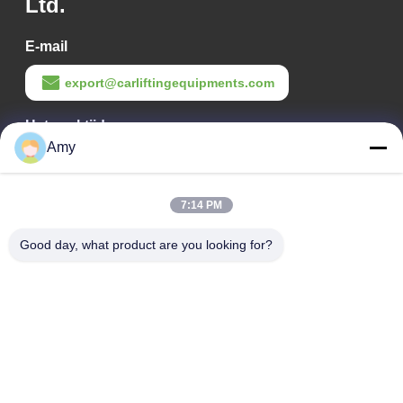
Ltd.
E-mail
export@carliftingequipments.com
Het werktijd
Amy
09:00-18:00
Ons adres
7:14 PM
Bedrijfsadres
Good day, what product are you looking for?
Nationale weg 106, Huadu-district, Guangzhou
Fabrieksadres
Nationale weg 106, Huadu-district, Guangzhou
Tel.
008618588874864