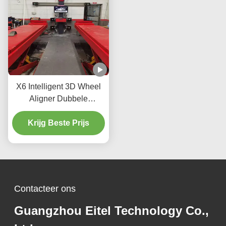
X6 Intelligent 3D Wheel
Aligner Dubbele
schermen Real-time
tracking en hoge precisie
Krijg Beste Prijs
3D-imaging voor perfecte
uitlijning
Contacteer ons
Guangzhou Eitel Technology Co.,