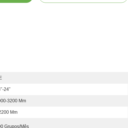
E
"-24"
000-3200 Mm
2200 Mm
00 Grupos/mês