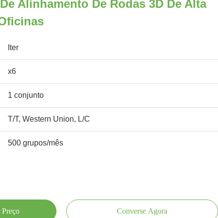
De Alinhamento De Rodas 3D De Alta
Oficinas
Iter
x6
1 conjunto
T/T, Western Union, L/C
500 grupos/mês
 Preço
Converse Agora