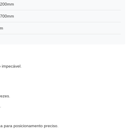
3200mm
2700mm
mm
 impecável.
vezes.
.
a para posicionamento preciso.