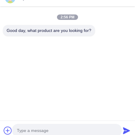
09:00-18:00
Il nostro indirizzo
2:56 PM
Indirizzo Azienda
Good day, what product are you looking for?
Strada nazionale 106, distretto di Huadu, città di Guangzhou
Indirizzo della fabbrica
Strada nazionale 106, distretto di Huadu, città di Guangzhou
Telefono
008618588874864
Buona qualità della Cina Apparecchiature per sollevamento auto
Fornitore. © di Copyright -2026 Guangzhou Eitel Technology Co.,
Ltd. . Tutti i diritti riservati.
Norme sulla privacy
|
Mappa del sito